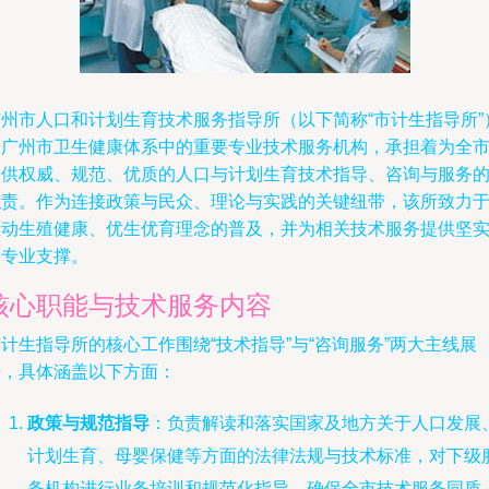
广州市人口和计划生育技术服务指导所（以下简称“市计生指导所”
是广州市卫生健康体系中的重要专业技术服务机构，承担着为全
提供权威、规范、优质的人口与计划生育技术指导、咨询与服务
职责。作为连接政策与民众、理论与实践的关键纽带，该所致力
推动生殖健康、优生优育理念的普及，并为相关技术服务提供坚
的专业支撑。
核心职能与技术服务内容
计生指导所的核心工作围绕“技术指导”与“咨询服务”两大主线展
开，具体涵盖以下方面：
政策与规范指导
：负责解读和落实国家及地方关于人口发展
计划生育、母婴保健等方面的法律法规与技术标准，对下级
务机构进行业务培训和规范化指导，确保全市技术服务同质